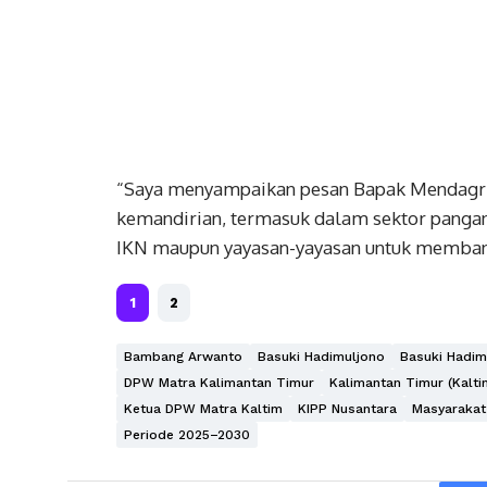
“Saya menyampaikan pesan Bapak Mendagr
kemandirian, termasuk dalam sektor pangan
IKN maupun yayasan-yayasan untuk membang
1
2
Bambang Arwanto
Basuki Hadimuljono
Basuki Hadim
DPW Matra Kalimantan Timur
Kalimantan Timur (Kalti
Ketua DPW Matra Kaltim
KIPP Nusantara
Masyarakat
Periode 2025–2030