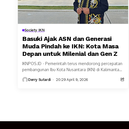
Society IKN
Basuki Ajak ASN dan Generasi
Muda Pindah ke IKN: Kota Masa
Depan untuk Milenial dan Gen Z
IKNPOS.ID - Pemerintah terus mendorong percepatan
pembangunan Ibu Kota Nusantara (IKN) di Kalimantan
Timur sebagai pusat pemerintahan baru Indonesia.
Derry Sutardi
20:29 April 9, 2026
Salah satu langkah penting...