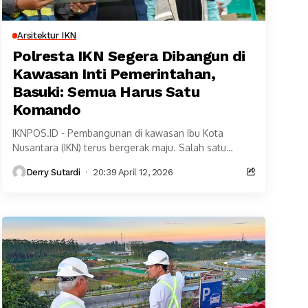
Arsitektur IKN
Polresta IKN Segera Dibangun di
Kawasan Inti Pemerintahan,
Basuki: Semua Harus Satu
Komando
IKNPOS.ID - Pembangunan di kawasan Ibu Kota
Nusantara (IKN) terus bergerak maju. Salah satu
proyek penting yang kini mulai dipersiapkan adalah
Derry Sutardi
20:39 April 12, 2026
pembangunan kantor...