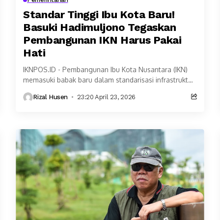
Standar Tinggi Ibu Kota Baru!
Basuki Hadimuljono Tegaskan
Pembangunan IKN Harus Pakai
Hati
IKNPOS.ID - Pembangunan Ibu Kota Nusantara (IKN)
memasuki babak baru dalam standarisasi infrastruktur.
Otorita Ibu Kota Nusantara (OIKN) secara resmi
Rizal Husen
23:20 April 23, 2026
membuka ruang kolaborasi...