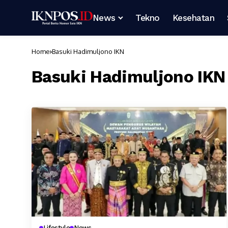
News
Tekno
Kesehatan
Home
Basuki Hadimuljono IKN
Basuki Hadimuljono IKN
Lifestyle
News