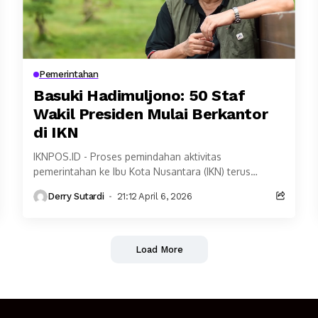
Pemerintahan
Basuki Hadimuljono: 50 Staf
Wakil Presiden Mulai Berkantor
di IKN
IKNPOS.ID - Proses pemindahan aktivitas
pemerintahan ke Ibu Kota Nusantara (IKN) terus
menunjukkan perkembangan. Terbaru, sekitar 50 staf
Derry Sutardi
21:12 April 6, 2026
Wakil Presiden Republik Indonesia dilaporkan...
Load More