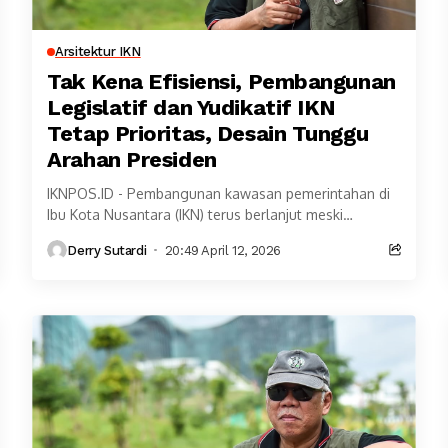
Arsitektur IKN
Tak Kena Efisiensi, Pembangunan
Legislatif dan Yudikatif IKN
Tetap Prioritas, Desain Tunggu
Arahan Presiden
IKNPOS.ID - Pembangunan kawasan pemerintahan di
Ibu Kota Nusantara (IKN) terus berlanjut meski
pemerintah menerapkan kebijakan efisiensi anggaran.
Derry Sutardi
20:49 April 12, 2026
Kepala Otorita Ibu Kota Nusantara...