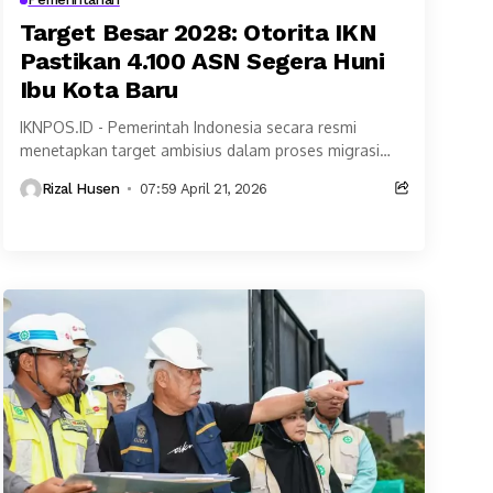
Target Besar 2028: Otorita IKN
Pastikan 4.100 ASN Segera Huni
Ibu Kota Baru
IKNPOS.ID - Pemerintah Indonesia secara resmi
menetapkan target ambisius dalam proses migrasi
pusat pemerintahan ke Ibu Kota Nusantara (IKN).
Rizal Husen
07:59 April 21, 2026
Kepala Otorita IKN, Basuki...