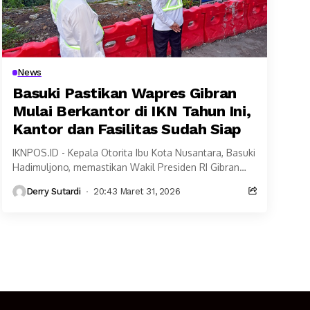
News
Basuki Pastikan Wapres Gibran
Mulai Berkantor di IKN Tahun Ini,
Kantor dan Fasilitas Sudah Siap
IKNPOS.ID - Kepala Otorita Ibu Kota Nusantara, Basuki
Hadimuljono, memastikan Wakil Presiden RI Gibran
Rakabuming Raka berpeluang mulai berkantor di Ibu
Derry Sutardi
20:43 Maret 31, 2026
Kota Nusantara...