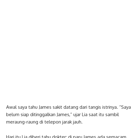
Awal saya tahu James sakit datang dari tangis istrinya. “Saya
belum siap ditinggalkan James,” ujar Lia saat itu sambil
meraung-raung di telepon jarak jauh.
Hari itu Lia diberi tahu dokter: di paru James ada semacam