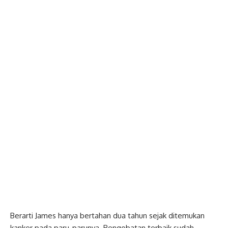
Berarti James hanya bertahan dua tahun sejak ditemukan
kanker pada paru-parunya. Pengobatan terbaik sudah