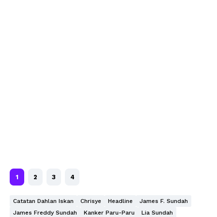
1
2
3
4
Catatan Dahlan Iskan
Chrisye
Headline
James F. Sundah
James Freddy Sundah
Kanker Paru-Paru
Lia Sundah