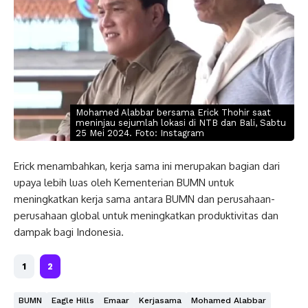
Mohamed Alabbar bersama Erick Thohir saat
meninjau sejumlah lokasi di NTB dan Bali, Sabtu
25 Mei 2024. Foto: Instagram
Erick menambahkan, kerja sama ini merupakan bagian dari
upaya lebih luas oleh Kementerian BUMN untuk
meningkatkan kerja sama antara BUMN dan perusahaan-
perusahaan global untuk meningkatkan produktivitas dan
dampak bagi Indonesia.
1
2
BUMN
Eagle Hills
Emaar
Kerjasama
Mohamed Alabbar