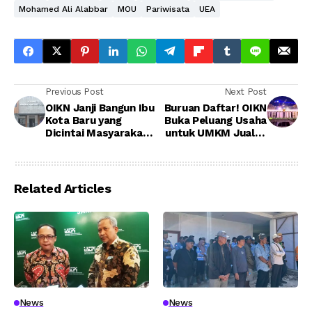
Mohamed Ali Alabbar
MOU
Pariwisata
UEA
Previous Post
Next Post
OIKN Janji Bangun Ibu
Buruan Daftar! OIKN
Kota Baru yang
Buka Peluang Usaha
Dicintai Masyarakat
untuk UMKM Jualan
Indonesia
di Rusun ASN IKN
Related Articles
News
News