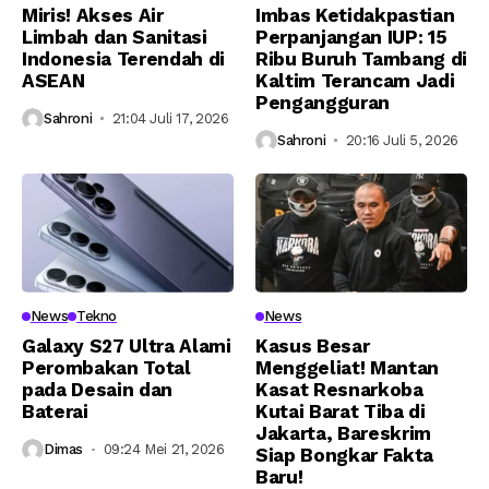
Miris! Akses Air
Imbas Ketidakpastian
Limbah dan Sanitasi
Perpanjangan IUP: 15
Indonesia Terendah di
Ribu Buruh Tambang di
ASEAN
Kaltim Terancam Jadi
Pengangguran
Sahroni
21:04 Juli 17, 2026
Sahroni
20:16 Juli 5, 2026
News
Tekno
News
Galaxy S27 Ultra Alami
Kasus Besar
Perombakan Total
Menggeliat! Mantan
pada Desain dan
Kasat Resnarkoba
Baterai
Kutai Barat Tiba di
Jakarta, Bareskrim
Dimas
09:24 Mei 21, 2026
Siap Bongkar Fakta
Baru!