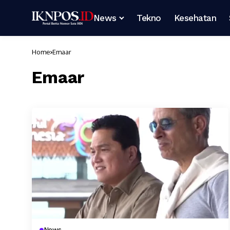
News
Tekno
Kesehatan
Home
Emaar
Emaar
News