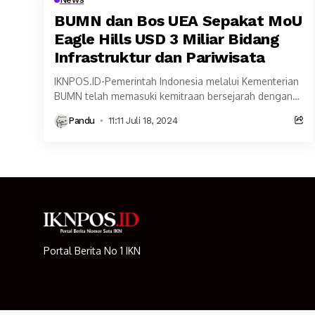
BUMN dan Bos UEA Sepakat MoU
Eagle Hills USD 3 Miliar Bidang
Infrastruktur dan Pariwisata
IKNPOS.ID-Pemerintah Indonesia melalui Kementerian
BUMN telah memasuki kemitraan bersejarah dengan
Eagle Hills, Uni Emirat Arab (UEA) untuk meningkatkan
Pandu
11:11 Juli 18, 2024
ekosistem pariwisata dan infrastruktur Indonesia. ...
Portal Berita No 1 IKN