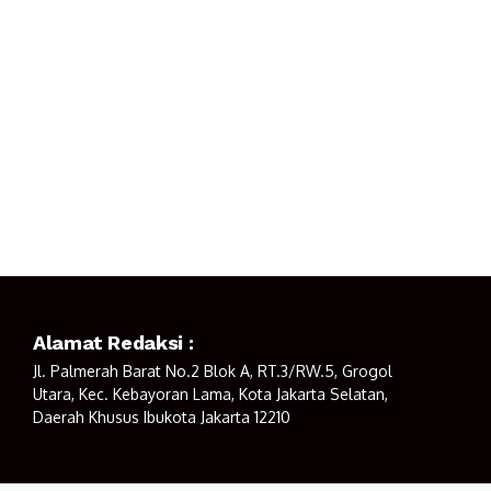
Alamat Redaksi :
Jl. Palmerah Barat No.2 Blok A, RT.3/RW.5, Grogol
Utara, Kec. Kebayoran Lama, Kota Jakarta Selatan,
Daerah Khusus Ibukota Jakarta 12210