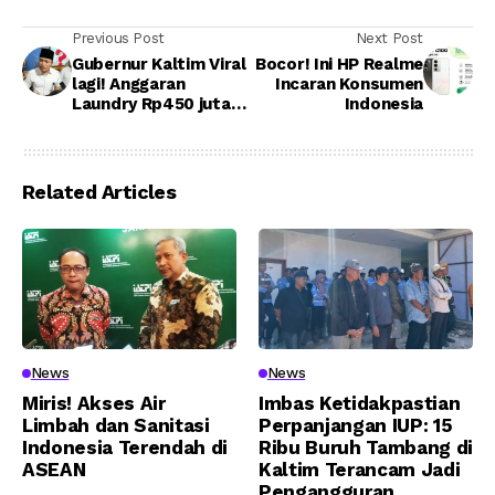
Previous Post
Next Post
Gubernur Kaltim Viral
Bocor! Ini HP Realme
lagi! Anggaran
Incaran Konsumen
Laundry Rp450 juta
Indonesia
Disorot, Pemilik
Laundry Bocorkan
Rahasia
Related Articles
News
News
Miris! Akses Air
Imbas Ketidakpastian
Limbah dan Sanitasi
Perpanjangan IUP: 15
Indonesia Terendah di
Ribu Buruh Tambang di
ASEAN
Kaltim Terancam Jadi
Pengangguran