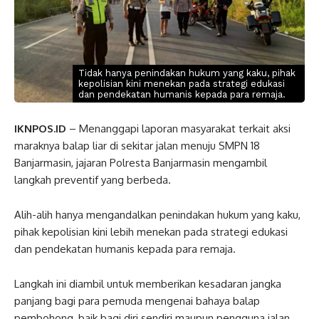
Tidak hanya penindakan hukum yang kaku, pihak
kepolisian kini menekan pada strategi edukasi
dan pendekatan humanis kepada para remaja.
IKNPOS.ID
– Menanggapi laporan masyarakat terkait aksi
maraknya balap liar di sekitar jalan menuju SMPN 18
Banjarmasin, jajaran Polresta Banjarmasin mengambil
langkah preventif yang berbeda.
Alih-alih hanya mengandalkan penindakan hukum yang kaku,
pihak kepolisian kini lebih menekan pada strategi edukasi
dan pendekatan humanis kepada para remaja.
Langkah ini diambil untuk memberikan kesadaran jangka
panjang bagi para pemuda mengenai bahaya balap
pembohong, baik bagi diri sendiri maupun pengguna jalan