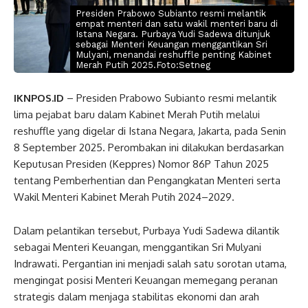
Presiden Prabowo Subianto resmi melantik
empat menteri dan satu wakil menteri baru di
Istana Negara. Purbaya Yudi Sadewa ditunjuk
sebagai Menteri Keuangan menggantikan Sri
Mulyani, menandai reshuffle penting Kabinet
Merah Putih 2025.Foto:Setneg
IKNPOS.ID
– Presiden Prabowo Subianto resmi melantik
lima pejabat baru dalam Kabinet Merah Putih melalui
reshuffle yang digelar di Istana Negara, Jakarta, pada Senin
8 September 2025. Perombakan ini dilakukan berdasarkan
Keputusan Presiden (Keppres) Nomor 86P Tahun 2025
tentang Pemberhentian dan Pengangkatan Menteri serta
Wakil Menteri Kabinet Merah Putih 2024–2029.
Dalam pelantikan tersebut, Purbaya Yudi Sadewa dilantik
sebagai Menteri Keuangan, menggantikan Sri Mulyani
Indrawati. Pergantian ini menjadi salah satu sorotan utama,
mengingat posisi Menteri Keuangan memegang peranan
strategis dalam menjaga stabilitas ekonomi dan arah