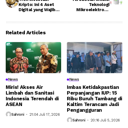
Kripto: Ini 4 Aset
Teknologi
Digital yang Wajib
Mikroelektrode
Dipantau Investor
Bantu Identifikasi
hingga Akhir 2025
Tumor Otak Lebih
Akurat
Related Articles
News
News
Miris! Akses Air
Imbas Ketidakpastian
Limbah dan Sanitasi
Perpanjangan IUP: 15
Indonesia Terendah di
Ribu Buruh Tambang di
ASEAN
Kaltim Terancam Jadi
Pengangguran
Sahroni
21:04 Juli 17, 2026
Sahroni
20:16 Juli 5, 2026