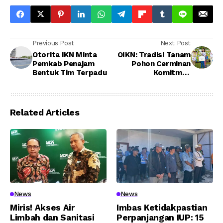
Previous Post
Next Post
Otorita IKN Minta
OIKN: Tradisi Tanam
Pemkab Penajam
Pohon Cerminan
Bentuk Tim Terpadu
Komitmen
Pembentukan Kota
Hutan IKN
Related Articles
News
News
Miris! Akses Air
Imbas Ketidakpastian
Limbah dan Sanitasi
Perpanjangan IUP: 15