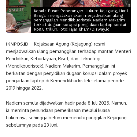
Kepala Pusat Penerangan Hukum Kejagung, Harli
Siregar mengatakan akan menjadwalkan ulang
pemanggilan Mendikbudristek Nadiem Makarim
terkait dugaan korupsi pengadaan laptop senilai
Rp9,8 triliun.Foto:Fajar Ilham/Disway.id
IKNPOS.ID
– Kejaksaan Agung (Kejagung) resmi
menjadwalkan ulang pemanggilan terhadap mantan Menteri
Pendidikan, Kebudayaan, Riset, dan Teknologi
(Mendikbudristek), Nadiem Makarim. Pemanggilan ini
berkaitan dengan penyidikan dugaan korupsi dalam proyek
pengadaan laptop di Kemendikbudristek selama periode
2019 hingga 2022.
Nadiem semula dijadwalkan hadir pada 8 Juli 2025. Namun,
ia meminta penundaan pemeriksaan melalui kuasa
hukumnya, sehingga belum memenuhi panggilan Kejagung
sebelumnya pada 23 Juni.