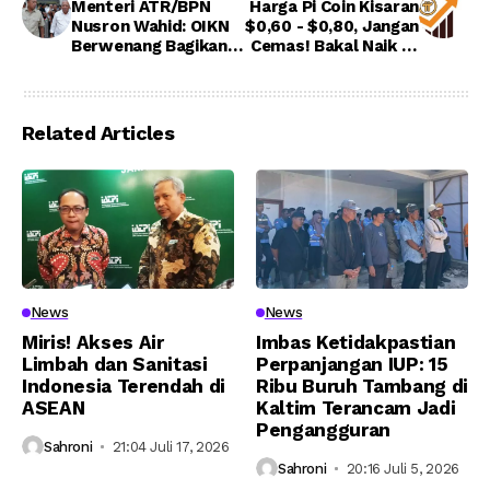
Menteri ATR/BPN
Harga Pi Coin Kisaran
Nusron Wahid: OIKN
$0,60 - $0,80, Jangan
Berwenang Bagikan
Cemas! Bakal Naik 10
Lahan Gratis di IKN
Kali Lipat
Related Articles
News
News
Miris! Akses Air
Imbas Ketidakpastian
Limbah dan Sanitasi
Perpanjangan IUP: 15
Indonesia Terendah di
Ribu Buruh Tambang di
ASEAN
Kaltim Terancam Jadi
Pengangguran
Sahroni
21:04 Juli 17, 2026
Sahroni
20:16 Juli 5, 2026