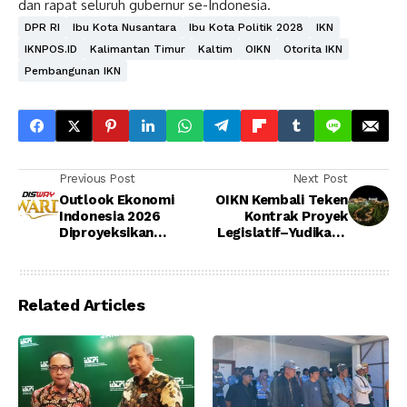
dan rapat seluruh gubernur se-Indonesia.
DPR RI
Ibu Kota Nusantara
Ibu Kota Politik 2028
IKN
IKNPOS.ID
Kalimantan Timur
Kaltim
OIKN
Otorita IKN
Pembangunan IKN
Previous Post
Next Post
Outlook Ekonomi
OIKN Kembali Teken
Indonesia 2026
Kontrak Proyek
Diproyeksikan
Legislatif–Yudikatif
Tumbuh 5%,
Senilai Rp1,1 Triliun
Reputasi Brand Jadi
Kunci Utama
Related Articles