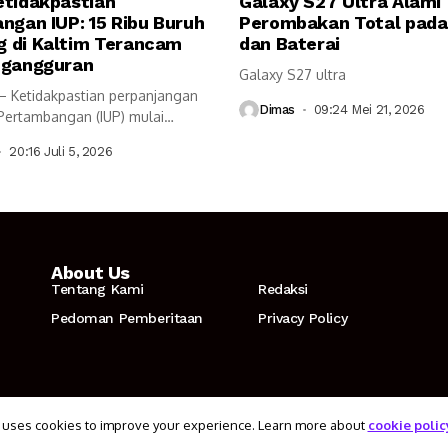
etidakpastian
Galaxy S27 Ultra Alami
ngan IUP: 15 Ribu Buruh
Perombakan Total pada
 di Kaltim Terancam
dan Baterai
ngangguran
Galaxy S27 ultra
– Ketidakpastian perpanjangan
Dimas
09:24 Mei 21, 2026
 Pertambangan (IUP) mulai
luas terhadap...
20:16 Juli 5, 2026
About Us
Tentang Kami
Redaksi
Pedoman Pemberitaan
Privacy Policy
 uses cookies to improve your experience. Learn more about
cookie polic
Tentang Ka