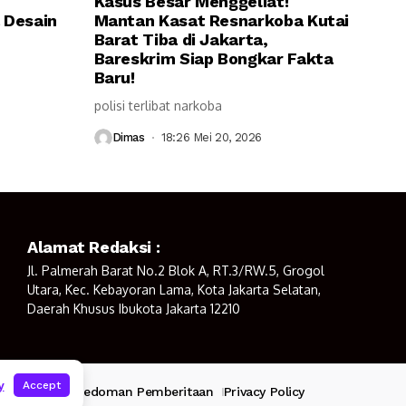
Kasus Besar Menggeliat!
 Desain
Mantan Kasat Resnarkoba Kutai
Barat Tiba di Jakarta,
Bareskrim Siap Bongkar Fakta
Baru!
polisi terlibat narkoba
Dimas
18:26 Mei 20, 2026
Alamat Redaksi :
Jl. Palmerah Barat No.2 Blok A, RT.3/RW.5, Grogol
Utara, Kec. Kebayoran Lama, Kota Jakarta Selatan,
Daerah Khusus Ibukota Jakarta 12210
y
Accept
mi
Redaksi
Pedoman Pemberitaan
Privacy Policy