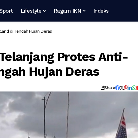
Sport
Lifestyle
Ragam IKN
Indeks
ortland di Tengah Hujan Deras
 Telanjang Protes Anti-
engah Hujan Deras
Share