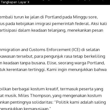
o: Tangkapan Layar X
mbali turun ke jalan di Portland pada Minggu sore,
us pada kebijakan imigrasi pemerintah federal. Aksi kali
partisipasi dalam keadaan telanjang, menekankan pesan
Immigration and Customs Enforcement (ICE) di selatan
awasan tersebut, para pengunjuk rasa tetap berkeliling
 keadaan tanpa busana. Elise, seorang warga Portland,
tuk kerentanan tertinggi. Kami ingin menunjukkan bahwa
pilkan berbagai kostum kreatif, termasuk peserta yang
t musik. Miles Thompson, yang mengenakan kostum
n pentingnya solidaritas: “Politik kami adalah saling
i menunjukkan kemanusiaan.”