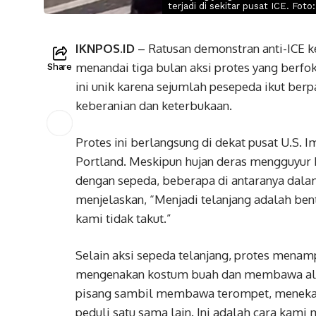
terjadi di sekitar pusat ICE. Fot
IKNPOS.ID
– Ratusan demonstran anti-ICE ke
menandai tiga bulan aksi protes yang berfok
Share
ini unik karena sejumlah pesepeda ikut ber
keberanian dan keterbukaan.
Protes ini berlangsung di dekat pusat U.S. 
Portland. Meskipun hujan deras mengguyur k
dengan sepeda, beberapa di antaranya dalam
menjelaskan, “Menjadi telanjang adalah ben
kami tidak takut.”
Selain aksi sepeda telanjang, protes menam
mengenakan kostum buah dan membawa ala
pisang sambil membawa terompet, menekanka
peduli satu sama lain. Ini adalah cara kam