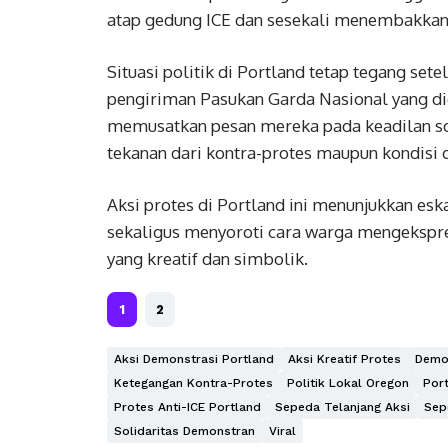
atap gedung ICE dan sesekali menembakkan
Situasi politik di Portland tetap tegang se
pengiriman Pasukan Garda Nasional yang di
memusatkan pesan mereka pada keadilan sos
tekanan dari kontra-protes maupun kondisi 
Aksi protes di Portland ini menunjukkan eska
sekaligus menyoroti cara warga mengekspre
yang kreatif dan simbolik.
1
2
Aksi Demonstrasi Portland
Aksi Kreatif Protes
Demon
Ketegangan Kontra-Protes
Politik Lokal Oregon
Port
Protes Anti-ICE Portland
Sepeda Telanjang Aksi
Sep
Solidaritas Demonstran
Viral