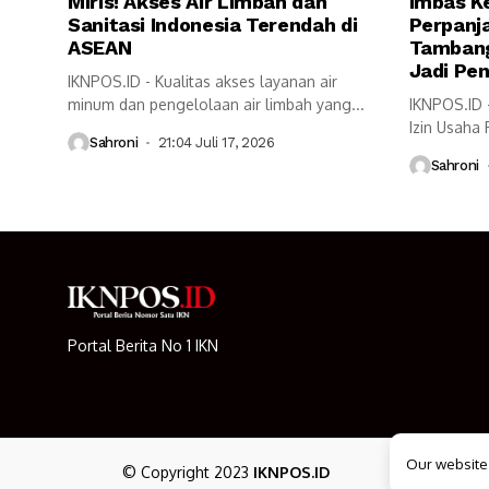
Miris! Akses Air Limbah dan
Imbas K
Sanitasi Indonesia Terendah di
Perpanja
ASEAN
Tambang
Jadi Pe
IKNPOS.ID - Kualitas akses layanan air
minum dan pengelolaan air limbah yang...
IKNPOS.ID 
Izin Usaha
Sahroni
21:04 Juli 17, 2026
berdampak 
Sahroni
Portal Berita No 1 IKN
Our website
© Copyright 2023
IKNPOS.ID