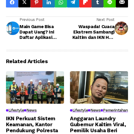
Previous Post
Next Post
Main Game Bisa
Waspada! Cuaca
Dapat Uang? Ini
Ekstrem Sambangi
Daftar Aplikasi
Kaltim dan IKN Hari
Penghasil Saldo
Ini, 12 September
DANA dan E-Wallet
2025
Lainny
Related Articles
Lifestyle
News
Lifestyle
News
Pemerintahan
IKN Perkuat Sistem
Anggaran Laundry
Keamanan, Kantor
Gubernur Kaltim Viral,
Pendukung Polresta
Pemilik Usaha Beri