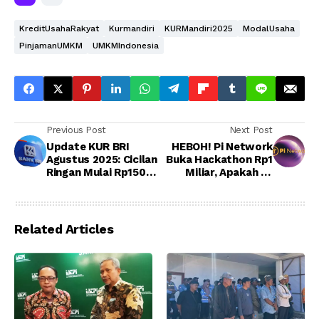
KreditUsahaRakyat
Kurmandiri
KURMandiri2025
ModalUsaha
PinjamanUMKM
UMKMIndonesia
Previous Post
Next Post
Update KUR BRI
HEBOH! Pi Network
Agustus 2025: Cicilan
Buka Hackathon Rp1
Ringan Mulai Rp150
Miliar, Apakah Ini
Ribu, Pinjaman Hingga
Jalan ke Listing
Rp50 Juta
Exchange Besar?
Related Articles