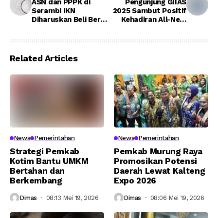
ASN dan PPPK di
Pengunjung GIIAS
Serambi IKN
2025 Sambut Positif
Diharuskan Beli Beras
Kehadiran All-New
Produksi Petani
Nissan Serena e-
Lokal
POWER
Related Articles
News
Pemerintahan
News
Pemerintahan
Strategi Pemkab
Pemkab Murung Raya
Kotim Bantu UMKM
Promosikan Potensi
Bertahan dan
Daerah Lewat Kalteng
Berkembang
Expo 2026
Dimas
08:13 Mei 19, 2026
Dimas
08:06 Mei 19, 2026