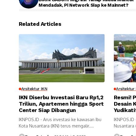
Mendadak, Pi Network Siap ke Mainnet?
Related Articles
Arsitektur IKN
Arsitektur
IKN Diserbu Investasi Baru Rp1,2
Resmi! 
Triliun, Apartemen hingga Sport
Desain K
Center Siap Dibangun
Yudikati
IKNPOS.ID - Arus investasi ke kawasan Ibu
IKNPOS.ID 
Kota Nusantara (IKN) terus mengalir....
Nusantara 
penting. Pr