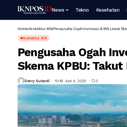
News
Tekno
Kesehatan
Home
Arsitektur IKN
Pengusaha Ogah Investasi di IKN Lewat Ske
Arsitektur IKN
Pengusaha Ogah Inve
Skema KPBU: Takut D
Derry Sutardi
10:18 Juni 4, 2025
0