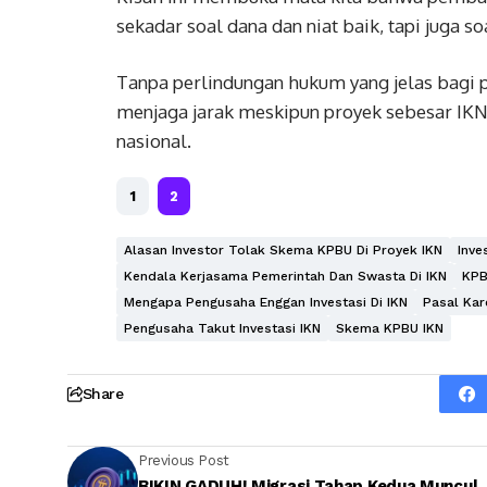
sekadar soal dana dan niat baik, tapi juga s
Tanpa perlindungan hukum yang jelas bagi p
menjaga jarak meskipun proyek sebesar IKN
nasional.
1
2
Alasan Investor Tolak Skema KPBU Di Proyek IKN
Inve
Kendala Kerjasama Pemerintah Dan Swasta Di IKN
KPB
Mengapa Pengusaha Enggan Investasi Di IKN
Pasal Kar
Pengusaha Takut Investasi IKN
Skema KPBU IKN
Share
Previous Post
BIKIN GADUH! Migrasi Tahap Kedua Muncul