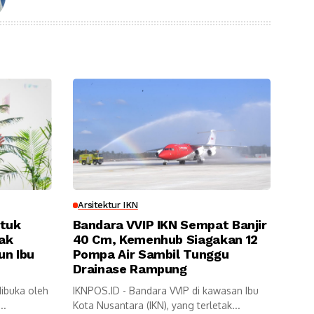
Arsitektur IKN
ntuk
Bandara VVIP IKN Sempat Banjir
ak
40 Cm, Kemenhub Siagakan 12
un Ibu
Pompa Air Sambil Tunggu
Drainase Rampung
dibuka oleh
IKNPOS.ID - Bandara VVIP di kawasan Ibu
..
Kota Nusantara (IKN), yang terletak...