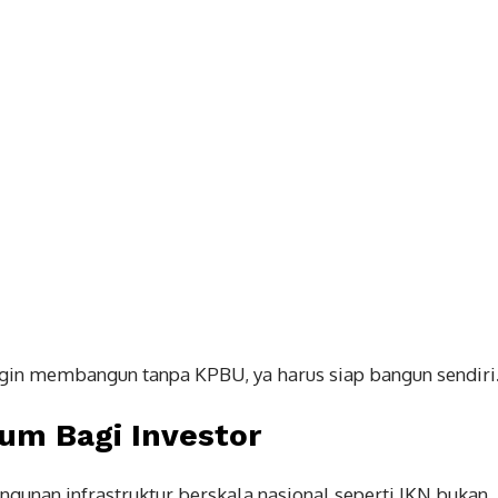
gin membangun tanpa KPBU, ya harus siap bangun sendiri
um Bagi Investor
unan infrastruktur berskala nasional seperti IKN bukan