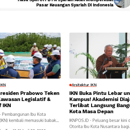
Pasar Keuangan Syariah Di Indonesia
 IKN
Arsitektur IKN
Presiden Prabowo Teken
IKN Buka Pintu Lebar u
awasan Legislatif &
Kampus! Akademisi Diaj
f IKN
Terlibat Langsung Bang
Kota Masa Depan
- Pembangunan Ibu Kota
(IKN) kembali memasuki babak
IKNPOS.ID - Peluang besar kini 
esiden...
Otorita Ibu Kota Nusantara bagi.