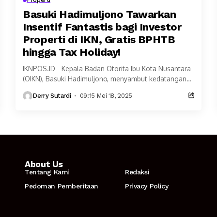
Basuki Hadimuljono Tawarkan
Insentif Fantastis bagi Investor
Properti di IKN, Gratis BPHTB
hingga Tax Holiday!
IKNPOS.ID - Kepala Badan Otorita Ibu Kota Nusantara
(OIKN), Basuki Hadimuljono, menyambut kedatangan
Asosiasi Pengembang Real Estate Indonesia (REI) di
Derry Sutardi
09:15 Mei 18, 2025
IKN dalam rangka...
About Us
Tentang Kami
Redaksi
Pedoman Pemberitaan
Privacy Policy