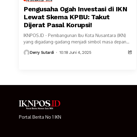
Pengusaha Ogah Investasi di IKN
Lewat Skema KPBU: Takut
Dijerat Pasal Korupsi!
IKNPOS.ID - Pembangunan Ibu Kota Nusantara (IKN)
yang digadang-gadang menjadi simbol masa depan
Indonesia ternyata masih menghadapi hambatan
Derry Sutardi
10:18 Juni 4, 2025
serius, terutama dalam hal pendanaan...
Portal Berita No 1 IKN