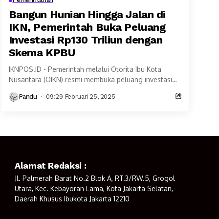
Bangun Hunian Hingga Jalan di
IKN, Pemerintah Buka Peluang
Investasi Rp130 Triliun dengan
Skema KPBU
IKNPOS.ID - Pemerintah melalui Otorita Ibu Kota
Nusantara (OIKN) resmi membuka peluang investasi
dengan skema Kerja Sama Pemerintah dengan Badan
Pandu
09:29 Februari 25, 2025
Usaha (KPBU) untuk...
Alamat Redaksi :
Jl. Palmerah Barat No.2 Blok A, RT.3/RW.5, Grogol
Utara, Kec. Kebayoran Lama, Kota Jakarta Selatan,
Daerah Khusus Ibukota Jakarta 12210