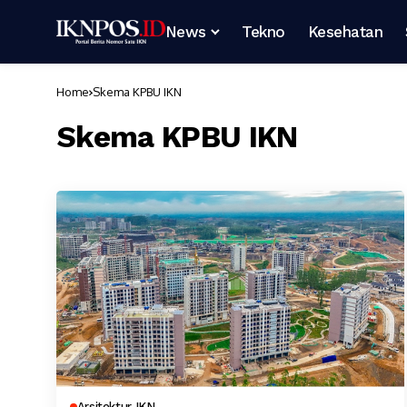
News
Tekno
Kesehatan
Home
Skema KPBU IKN
Skema KPBU IKN
Arsitektur IKN