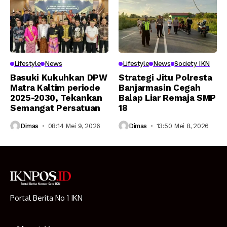
Lifestyle
News
Lifestyle
News
Society IKN
Basuki Kukuhkan DPW
Strategi Jitu Polresta
Matra Kaltim periode
Banjarmasin Cegah
2025-2030, Tekankan
Balap Liar Remaja SMP
Semangat Persatuan
18
Dimas
08:14 Mei 9, 2026
Dimas
13:50 Mei 8, 2026
Portal Berita No 1 IKN