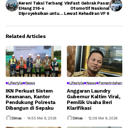
Keren! Taksi Terbang
VinFast Gebrak Pasar
EHang 216-s
Otomotif Nasional
Diproyeksikan untuk
Lewat Kehadiran VF 6
Transportasi di IKN
Related Articles
Lifestyle
News
Lifestyle
News
Pemerintahan
IKN Perkuat Sistem
Anggaran Laundry
Keamanan, Kantor
Gubernur Kaltim Viral,
Pendukung Polresta
Pemilik Usaha Beri
Dibangun di Sepaku
Klarifikasi
Dimas
14:55 Mei 9, 2026
Dimas
12:39 Mei 9, 2026