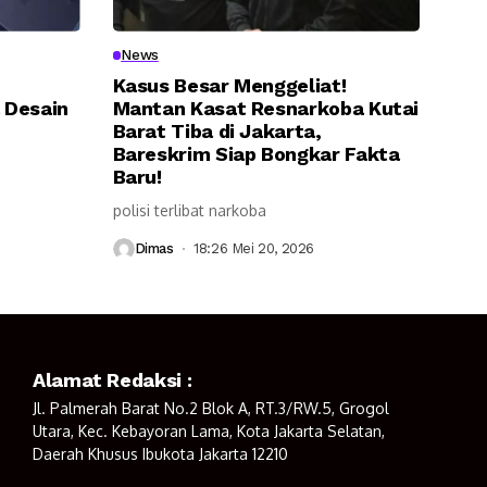
News
Kasus Besar Menggeliat!
 Desain
Mantan Kasat Resnarkoba Kutai
Barat Tiba di Jakarta,
Bareskrim Siap Bongkar Fakta
Baru!
polisi terlibat narkoba
Dimas
18:26 Mei 20, 2026
Alamat Redaksi :
Jl. Palmerah Barat No.2 Blok A, RT.3/RW.5, Grogol
Utara, Kec. Kebayoran Lama, Kota Jakarta Selatan,
Daerah Khusus Ibukota Jakarta 12210