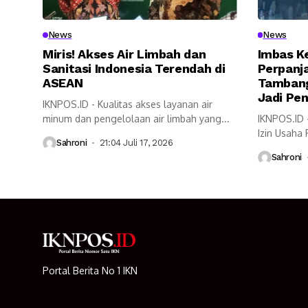
News
News
Miris! Akses Air Limbah dan
Imbas K
Sanitasi Indonesia Terendah di
Perpanja
ASEAN
Tambang
Jadi Pe
IKNPOS.ID - Kualitas akses layanan air
minum dan pengelolaan air limbah yang...
IKNPOS.ID 
Izin Usaha
Sahroni
21:04 Juli 17, 2026
berdampak 
Sahroni
Portal Berita No 1 IKN