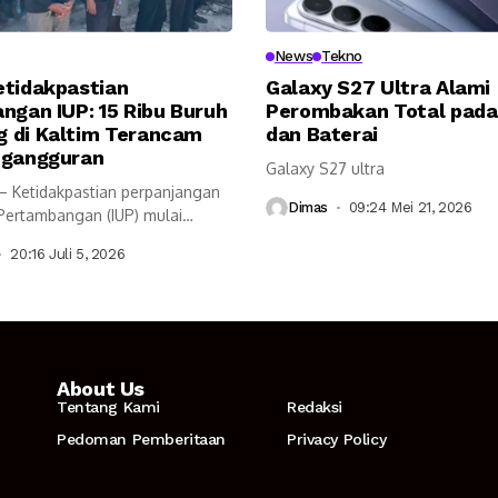
News
Tekno
etidakpastian
Galaxy S27 Ultra Alami
ngan IUP: 15 Ribu Buruh
Perombakan Total pada
 di Kaltim Terancam
dan Baterai
ngangguran
Galaxy S27 ultra
– Ketidakpastian perpanjangan
Dimas
09:24 Mei 21, 2026
 Pertambangan (IUP) mulai
luas terhadap...
20:16 Juli 5, 2026
About Us
Tentang Kami
Redaksi
Pedoman Pemberitaan
Privacy Policy