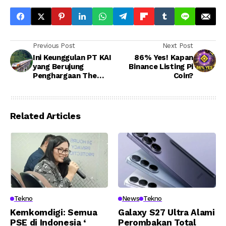
Previous Post
Next Post
Ini Keunggulan PT KAI
86% Yes! Kapan
yang Berujung
Binance Listing Pi
Penghargaan The
Coin?
Best Company for
Comprehensive ESG
Implementation
Practices
Related Articles
Tekno
News
Tekno
Kemkomdigi: Semua
Galaxy S27 Ultra Alami
PSE di Indonesia ‘
Perombakan Total