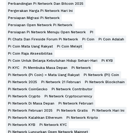
Perbandingan Pi Network Dan Bitcoin 2025
Pergerakan Harga Pi Network Hari Ini
Persiapan Migrasi Pi Network
Persiapan Open Network Pi Network
Persiapan Pi Network Menuju Open Network
PI
Pi Chats Dan Fireside Forum Pi Network
Pi Coin
Pi Coin Adalah
Pi Coin Mata Uang Rakyat
Pi Coin Melejit
Pi Coin Raja Aksesibilitas
Pi Coin Untuk Belanja Kebutuhan Hidup Sehari-Hari
Pi KYB
Pi KYC
Pi Membuka Masa Depan
Pi Network
Pi Network (Pi Coin) = Mata Uang Rakyat
Pi Network (PI) Coin
Pi Network 2025
Pi Network 21 Februari
Pi Network Blockchain
Pi Network CoinGecko
Pi Network Contributor
Pi Network Crypto
Pi Network Cryptocurrency
Pi Network Di Masa Depan
Pi Network Februari
Pi Network Februari 2025
Pi Network Gratis
Pi Network Hari Ini
Pi Network Kalahkan Ethereum
Pi Network Kripto
Pi Network KYB
Pi Network KYC
Pi Network Luncurkan Open Network Mainnet