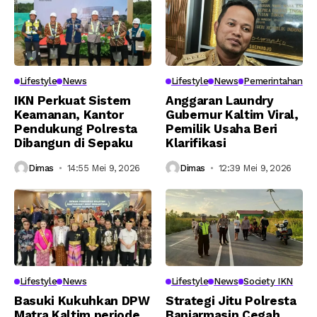
Lifestyle
News
Lifestyle
News
Pemerintahan
IKN Perkuat Sistem
Anggaran Laundry
Keamanan, Kantor
Gubernur Kaltim Viral,
Pendukung Polresta
Pemilik Usaha Beri
Dibangun di Sepaku
Klarifikasi
Dimas
14:55 Mei 9, 2026
Dimas
12:39 Mei 9, 2026
Lifestyle
News
Lifestyle
News
Society IKN
Basuki Kukuhkan DPW
Strategi Jitu Polresta
Matra Kaltim periode
Banjarmasin Cegah