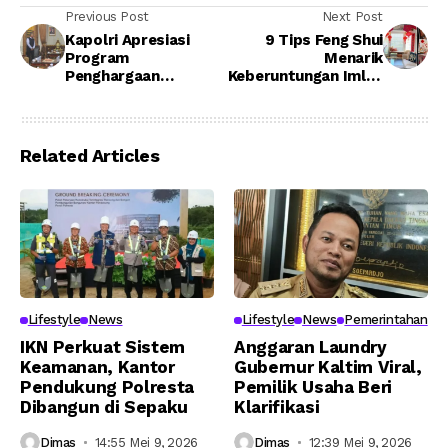
Previous Post
Next Post
Kapolri Apresiasi
9 Tips Feng Shui
Program
Menarik
Penghargaan
Keberuntungan Imlek
Babinkamtibmas
2025: Dekorasi
Disway National
Rumah yang
Network
Membawa Energi
Positif
Related Articles
Lifestyle
News
Lifestyle
News
Pemerintahan
IKN Perkuat Sistem
Anggaran Laundry
Keamanan, Kantor
Gubernur Kaltim Viral,
Pendukung Polresta
Pemilik Usaha Beri
Dibangun di Sepaku
Klarifikasi
Dimas
14:55 Mei 9, 2026
Dimas
12:39 Mei 9, 2026