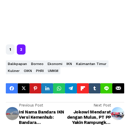
1
2
Balikpapan
Borneo
Ekonomi
IKN
Kalimantan Timur
Kuliner
OIKN
PHRI
UMKM
Previous Post
Next Post
Ini Nama Bandara IKN
Jokowi Mendarat
Versi Kemenhub:
dengan Mulus, PT PP
Bandara
Yakin Rampungkan
Internasional
Pengerjaan Bandara