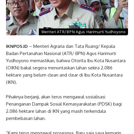
Menteri ATR/BPN Agus Harimurti Yudhoyono
IKNPOS.ID
– Menteri Agraria dan Tata Ruang/ Kepala
Badan Pertanahan Nasional (ATR/ BPN) Agus Harimurti
Yudhoyono memastikan, bahwa Otorita Ibu Kota Nusantara
(OIKN) bakal segera menuntaskan lahan sekira 2.086
hektare yang belum clean and clear di Ibu Kota Nusantara
(IKN).
Pihaknya berjanji, akan terus mengawal sosialisasi
Penanganan Dampak Sosial Kemasyarakatan (PDSK) bagi
2.086 hektare lahan di IKN yang masih terkendala
pembebasan lahan.
“Kami terus mengawal prosesnya. Baru saja saya kemarin