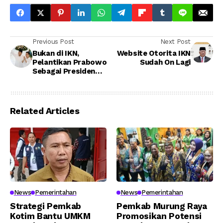
Previous Post
Next Post
Bukan di IKN,
Website Otorita IKN
Pelantikan Prabowo
Sudah On Lagi
Sebagai Presiden
Dipindah ke Senayan,
Ahmad Muzani Buka
Suara
Related Articles
News
Pemerintahan
News
Pemerintahan
Strategi Pemkab
Pemkab Murung Raya
Kotim Bantu UMKM
Promosikan Potensi