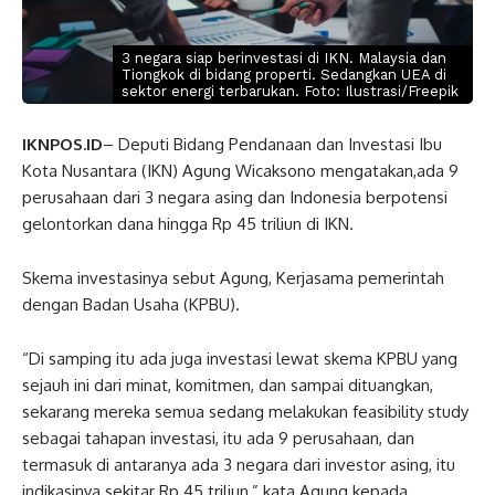
3 negara siap berinvestasi di IKN. Malaysia dan
Tiongkok di bidang properti. Sedangkan UEA di
sektor energi terbarukan. Foto: Ilustrasi/Freepik
IKNPOS.ID
– Deputi Bidang Pendanaan dan Investasi Ibu
Kota Nusantara (IKN) Agung Wicaksono mengatakan,ada 9
perusahaan dari 3 negara asing dan Indonesia berpotensi
gelontorkan dana hingga Rp 45 triliun di IKN.
Skema investasinya sebut Agung, Kerjasama pemerintah
dengan Badan Usaha (KPBU).
“Di samping itu ada juga investasi lewat skema KPBU yang
sejauh ini dari minat, komitmen, dan sampai dituangkan,
sekarang mereka semua sedang melakukan feasibility study
sebagai tahapan investasi, itu ada 9 perusahaan, dan
termasuk di antaranya ada 3 negara dari investor asing, itu
indikasinya sekitar Rp 45 triliun,” kata Agung kepada