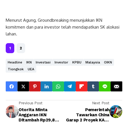
Menurut Agung, Groundbreaking menunjukkan IKN
komitmen dan para investor telah mendapatkan SK alokasi
lahan.
1
2
Headline
IKN
Investasi
Investor
KPBU
Malaysia
OIKN
Tiongkok
UEA
Previous Post
Next Post
Otorita Minta
Pemerintah
Anggaran IKN
Tawarkan China
Ditambah Rp29,8
Garap 2 Proyek KA di
Triliun
IKN