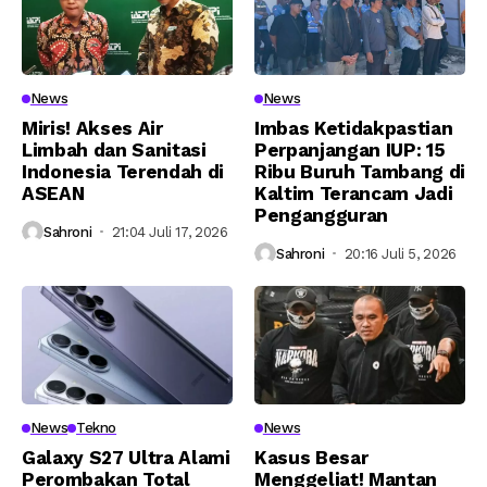
News
News
Miris! Akses Air
Imbas Ketidakpastian
Limbah dan Sanitasi
Perpanjangan IUP: 15
Indonesia Terendah di
Ribu Buruh Tambang di
ASEAN
Kaltim Terancam Jadi
Pengangguran
Sahroni
21:04 Juli 17, 2026
Sahroni
20:16 Juli 5, 2026
News
Tekno
News
Galaxy S27 Ultra Alami
Kasus Besar
Perombakan Total
Menggeliat! Mantan