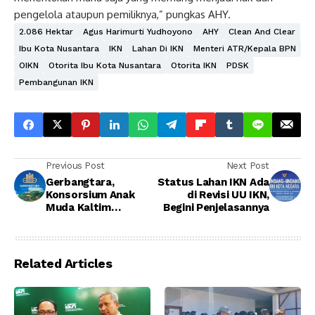
pengelola ataupun pemiliknya,” pungkas AHY.
2.086 Hektar
Agus Harimurti Yudhoyono
AHY
Clean And Clear
Ibu Kota Nusantara
IKN
Lahan Di IKN
Menteri ATR/Kepala BPN
OIKN
Otorita Ibu Kota Nusantara
Otorita IKN
PDSK
Pembangunan IKN
Previous Post
Next Post
Gerbangtara,
Status Lahan IKN Ada
Konsorsium Anak
di Revisi UU IKN,
Muda Kaltim
Begini Penjelasannya
Kolaborasi Bangun
IKN
Related Articles