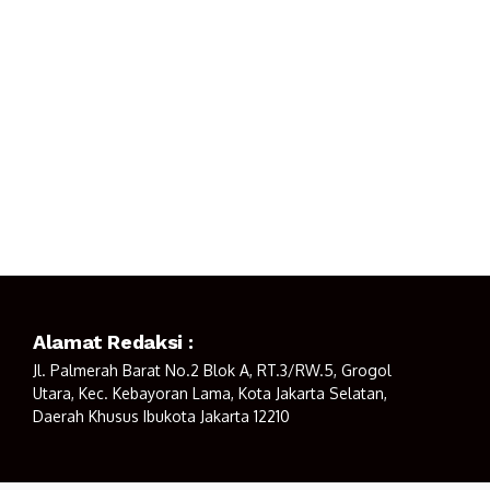
Alamat Redaksi :
Jl. Palmerah Barat No.2 Blok A, RT.3/RW.5, Grogol
Utara, Kec. Kebayoran Lama, Kota Jakarta Selatan,
Daerah Khusus Ibukota Jakarta 12210