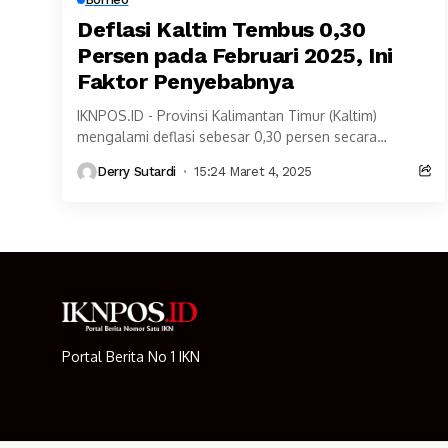
Deflasi Kaltim Tembus 0,30
Persen pada Februari 2025, Ini
Faktor Penyebabnya
IKNPOS.ID - Provinsi Kalimantan Timur (Kaltim)
mengalami deflasi sebesar 0,30 persen secara
tahunan (year on year/YoY) pada Februari 2025.
Derry Sutardi
15:24 Maret 4, 2025
Penurunan harga yang terjadi...
Portal Berita No 1 IKN