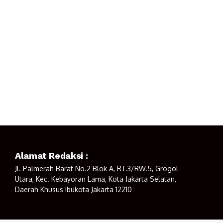
Alamat Redaksi :
Jl. Palmerah Barat No.2 Blok A, RT.3/RW.5, Grogol
Utara, Kec. Kebayoran Lama, Kota Jakarta Selatan,
Daerah Khusus Ibukota Jakarta 12210