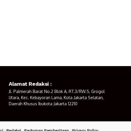
Alamat Redaksi :
Jl. Palmerah Barat No.2 Blok A, RT.3/RW.5, Grogol
Utara, Kec. Kebayoran Lama, Kota Jakarta Selatan,
Daerah Khusus Ibukota Jakarta 12210
mi
Redaksi
Pedoman Pemberitaan
Privacy Policy