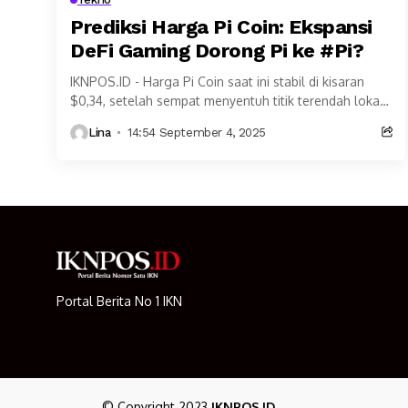
Prediksi Harga Pi Coin: Ekspansi
DeFi Gaming Dorong Pi ke #Pi?
IKNPOS.ID - Harga Pi Coin saat ini stabil di kisaran
$0,34, setelah sempat menyentuh titik terendah lokal
di $0,27. Pola pergerakan pasar menunjukkan...
Lina
14:54 September 4, 2025
Portal Berita No 1 IKN
© Copyright 2023
IKNPOS.ID