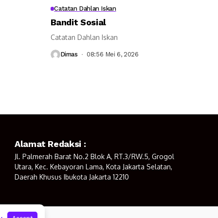
Catatan Dahlan Iskan
Bandit Sosial
Catatan Dahlan Iskan
Dimas
08:56 Mei 6, 2026
Alamat Redaksi :
Jl. Palmerah Barat No.2 Blok A, RT.3/RW.5, Grogol
Utara, Kec. Kebayoran Lama, Kota Jakarta Selatan,
Daerah Khusus Ibukota Jakarta 12210
y