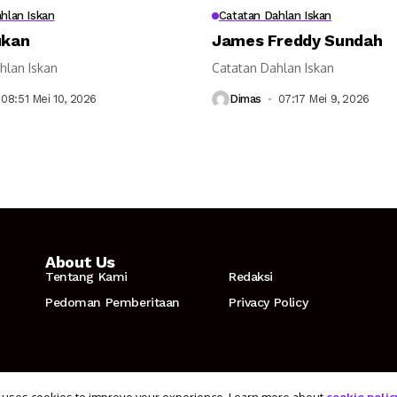
hlan Iskan
Catatan Dahlan Iskan
ukan
James Freddy Sundah
hlan Iskan
Catatan Dahlan Iskan
08:51 Mei 10, 2026
Dimas
07:17 Mei 9, 2026
About Us
Tentang Kami
Redaksi
Pedoman Pemberitaan
Privacy Policy
 uses cookies to improve your experience. Learn more about
cookie polic