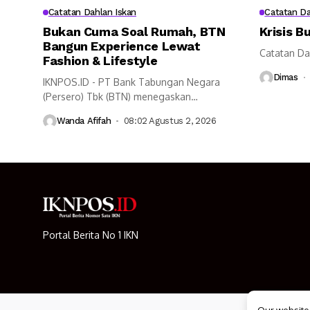
Catatan Dahlan Iskan
Catatan Da
Bukan Cuma Soal Rumah, BTN
Krisis B
Bangun Experience Lewat
Catatan Da
Fashion & Lifestyle
Dimas
IKNPOS.ID - PT Bank Tabungan Negara
(Persero) Tbk (BTN) menegaskan
komitmennya untuk...
Wanda Afifah
08:02 Agustus 2, 2026
Portal Berita No 1 IKN
Our website