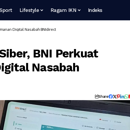
Sport
Lifestyle
Ragam IKN
Indeks
amanan Digital Nasabah BNIdirect
iber, BNI Perkuat
igital Nasabah
Share