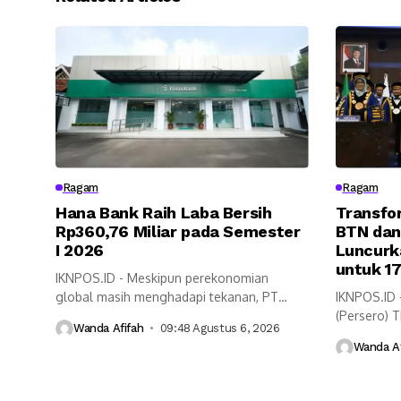
Ragam
Ragam
Hana Bank Raih Laba Bersih
Transfo
Rp360,76 Miliar pada Semester
BTN dan
I 2026
Luncurk
untuk 1
IKNPOS.ID - Meskipun perekonomian
global masih menghadapi tekanan, PT
IKNPOS.ID 
Bank KEB Hana...
(Persero) 
Wanda Afifah
09:48 Agustus 6, 2026
peran...
Wanda Af