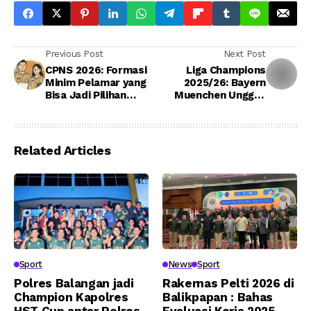
Previous Post
Next Post
CPNS 2026: Formasi
Liga Champions
Minim Pelamar yang
2025/26: Bayern
Bisa Jadi Pilihan
Muenchen Ungguli
Cerdas
Real Madrid, PSG,
dan Inter di
Klasemen
Related Articles
Sport
News
Sport
Polres Balangan jadi
Rakernas Pelti 2026 di
Champion Kapolres
Balikpapan : Bahas
HST Cup antar Polres
Evaluasi Kerja 2025