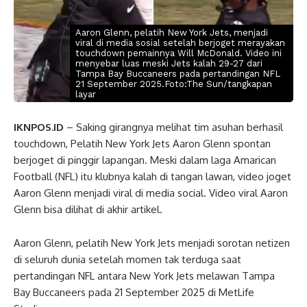
Aaron Glenn, pelatih New York Jets, menjadi
viral di media sosial setelah berjoget merayakan
touchdown pemainnya Will McDonald. Video ini
menyebar luas meski Jets kalah 29-27 dari
Tampa Bay Buccaneers pada pertandingan NFL
21 September 2025.Foto:The Sun/tangkapan
layar
IKNPOS.ID
– Saking girangnya melihat tim asuhan berhasil
touchdown, Pelatih New York Jets Aaron Glenn spontan
berjoget di pinggir lapangan. Meski dalam laga Amarican
Football (NFL) itu klubnya kalah di tangan lawan, video joget
Aaron Glenn menjadi viral di media social. Video viral Aaron
Glenn bisa dilihat di akhir artikel.
Aaron Glenn, pelatih New York Jets menjadi sorotan netizen
di seluruh dunia setelah momen tak terduga saat
pertandingan NFL antara New York Jets melawan Tampa
Bay Buccaneers pada 21 September 2025 di MetLife