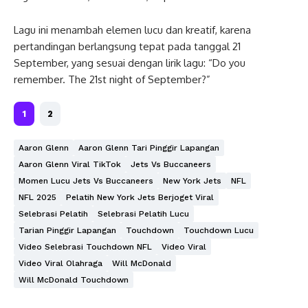
Lagu ini menambah elemen lucu dan kreatif, karena
pertandingan berlangsung tepat pada tanggal 21
September, yang sesuai dengan lirik lagu: “Do you
remember. The 21st night of September?”
1
2
Aaron Glenn
Aaron Glenn Tari Pinggir Lapangan
Aaron Glenn Viral TikTok
Jets Vs Buccaneers
Momen Lucu Jets Vs Buccaneers
New York Jets
NFL
NFL 2025
Pelatih New York Jets Berjoget Viral
Selebrasi Pelatih
Selebrasi Pelatih Lucu
Tarian Pinggir Lapangan
Touchdown
Touchdown Lucu
Video Selebrasi Touchdown NFL
Video Viral
Video Viral Olahraga
Will McDonald
Will McDonald Touchdown