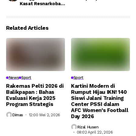
Kasat Resnarkoba
Kutai Barat Tiba di
Jakarta, Bareskrim
Siap Bongkar Fakta
Baru!
Related Articles
News
Sport
Sport
Rakernas Pelti 2026 di
Kartini Modern di
Balikpapan : Bahas
Rumput Hijau IKN! 140
Evaluasi Kerja 2025
Siswi Jalani Training
Program Strategis
Center PSSI dalam
AFC Women’s Football
Dimas
12:00 Mei 2, 2026
Day 2026
Rizal Husen
08:02 April 22, 2026