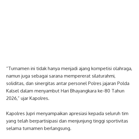
“Turnamen ini tidak hanya menjadi ajang kompetisi olahraga,
namun juga sebagai sarana mempererat silaturahmi,
soliditas, dan sinergitas antar personel Polres jajaran Polda
Kalsel dalam menyambut Hari Bhayangkara ke-80 Tahun
2026,” ujar Kapolres.
Kapolres Jupri menyampaikan apresiasi kepada seluruh tim
yang telah berpartisipasi dan menjunjung tinggi sportivitas
selama turnamen berlangsung.