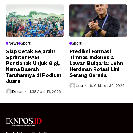
News
Sport
Sport
Siap Cetak Sejarah!
Prediksi Formasi
Sprinter PASI
Timnas Indonesia
Pontianak Unjuk Gigi,
Lawan Bulgaria: John
Nama Daerah
Herdman Rotasi Lini
Taruhannya di Podium
Serang Garuda
Juara
Lina
16:16 Maret 30, 2026
Dimas
11:38 April 15, 2026