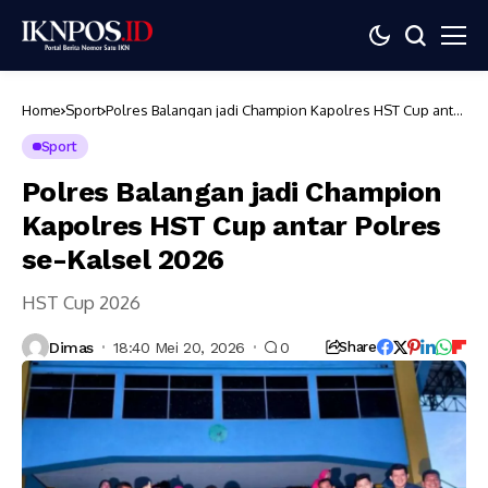
Home
Sport
Polres Balangan jadi Champion Kapolres HST Cup antar
Polres se-Kalsel 2026
Sport
Polres Balangan jadi Champion
Kapolres HST Cup antar Polres
se-Kalsel 2026
HST Cup 2026
Dimas
18:40 Mei 20, 2026
0
Share