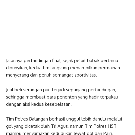
Jalannya pertandingan final, sejak peluit babak pertama
dibunyikan, kedua tim langsung menampilkan permainan
menyerang dan penuh semangat sportivitas.
Jual beli serangan pun terjadi sepanjang pertandingan,
sehingga membuat para penonton yang hadir terpukau
dengan aksi kedua kesebelasan.
Tim Polres Balangan berhasil unggul lebih dahulu melalui
gol yang dicetak oleh Tri Agus, namun Tim Polres HST
mampu menyamakan kedudukan lewat gol dari Pajri,