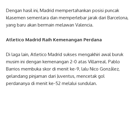
Dengan hasil ini, Madrid mempertahankan posisi puncak
klasemen sementara dan memperlebar jarak dari Barcelona,
yang baru akan bermain melawan Valencia.
Atletico Madrid Raih Kemenangan Perdana
Di laga lain, Atletico Madrid sukses mengakhiri awal buruk
musim ini dengan kemenangan 2-0 atas Villarreal. Pablo
Barrios membuka skor di menit ke-9, lalu Nico González,
gelandang pinjaman dari Juventus, mencetak gol
perdananya di menit ke-52 melalui sundulan.