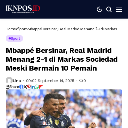
Home
Sport
Mbappé Bersinar, Real Madrid Menang 2-1 di Markas
Sociedad Meski Bermain 10 Pemain
Sport
Mbappé Bersinar, Real Madrid
Menang 2-1 di Markas Sociedad
Meski Bermain 10 Pemain
Lina
09:02 September 14, 2025
0
Share