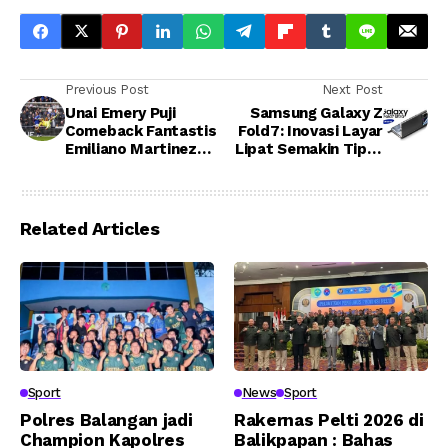
Previous Post
Next Post
Unai Emery Puji
Samsung Galaxy Z
Comeback Fantastis
Fold7: Inovasi Layar
Emiliano Martinez
Lipat Semakin Tipis,
Usai Gagal Pindah ke
Performa Makin
Manchester United
Ganas!
Related Articles
Sport
News
Sport
Polres Balangan jadi
Rakernas Pelti 2026 di
Champion Kapolres
Balikpapan : Bahas