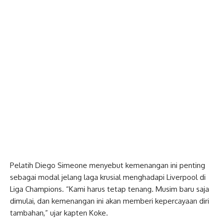
Pelatih Diego Simeone menyebut kemenangan ini penting
sebagai modal jelang laga krusial menghadapi Liverpool di
Liga Champions. “Kami harus tetap tenang. Musim baru saja
dimulai, dan kemenangan ini akan memberi kepercayaan diri
tambahan,” ujar kapten Koke.