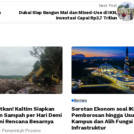
Next Post
s
Dubai Siap Bangun Mal dan Mixed-Use di IKN,
Investasi Capai Rp3,7 Triliun
Borneo
tkan! Kaltim Siapkan
Sorotan Ekonom soal IKN
on Sampah per Hari Demi
Pemborosan hingga Usu
 Ini Rencana Besarnya
Kampus dan Alih Fungsi
Infrastruktur
- Pemerintah Provinsi