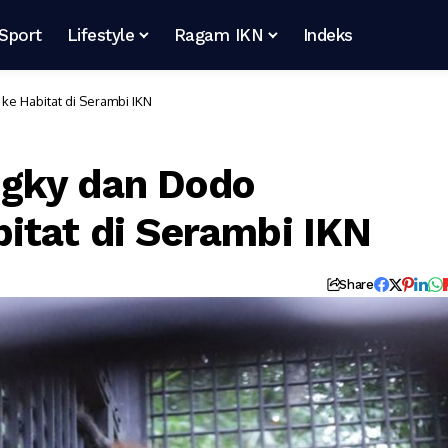
Sport
Lifestyle
Ragam IKN
Indeks
e Habitat di Serambi IKN
gky dan Dodo
itat di Serambi IKN
Share