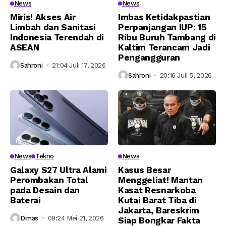
News
News
Miris! Akses Air
Imbas Ketidakpastian
Limbah dan Sanitasi
Perpanjangan IUP: 15
Indonesia Terendah di
Ribu Buruh Tambang di
ASEAN
Kaltim Terancam Jadi
Pengangguran
Sahroni
21:04 Juli 17, 2026
Sahroni
20:16 Juli 5, 2026
News
Tekno
News
Galaxy S27 Ultra Alami
Kasus Besar
Perombakan Total
Menggeliat! Mantan
pada Desain dan
Kasat Resnarkoba
Baterai
Kutai Barat Tiba di
Jakarta, Bareskrim
Dimas
09:24 Mei 21, 2026
Siap Bongkar Fakta