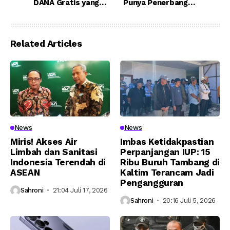
DANA Gratis yang
Punya Penerbangan
Terbukti Membayar:
Reguler Tiga Kali
Cuan Rp370 Ribu
Seminggu, Harga
Lebih, Begini Triknya!
Tiket Mulai Rp1
Jutaan!
Related Articles
News
News
Miris! Akses Air
Imbas Ketidakpastian
Limbah dan Sanitasi
Perpanjangan IUP: 15
Indonesia Terendah di
Ribu Buruh Tambang di
ASEAN
Kaltim Terancam Jadi
Pengangguran
Sahroni
21:04 Juli 17, 2026
Sahroni
20:16 Juli 5, 2026