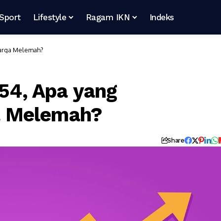
Sport
Lifestyle
Ragam IKN
Indeks
Harga Melemah?
,54, Apa yang
a Melemah?
Share