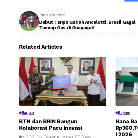
Previous Post
Debut Tanpa Gairah Ancelotti, Brasil Gagal
Tancap Gas di Guayaquil
Related Articles
Ragam
Ragam
BTN dan BRIN Bangun
Hana Ba
Kolaborasi Pacu Inovasi
Rp360,7
I 2026
IKNPOS.ID - Direktur Utama PT Bank