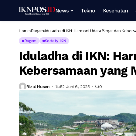
News
Tekno
Kesehatan
Home
Ragam
Iduladha di IKN: Harmoni Udara Segar dan Keber
Ragam
Society IKN
Iduladha di IKN: Ha
Kebersamaan yang M
Rizal Husen
14:52 Juni 6, 2025
0