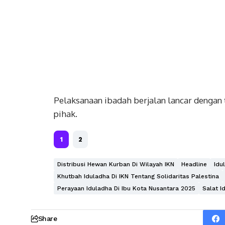
Pelaksanaan ibadah berjalan lancar dengan 
pihak.
1
2
Distribusi Hewan Kurban Di Wilayah IKN
Headline
Idu
Khutbah Iduladha Di IKN Tentang Solidaritas Palestina
Perayaan Iduladha Di Ibu Kota Nusantara 2025
Salat I
Share