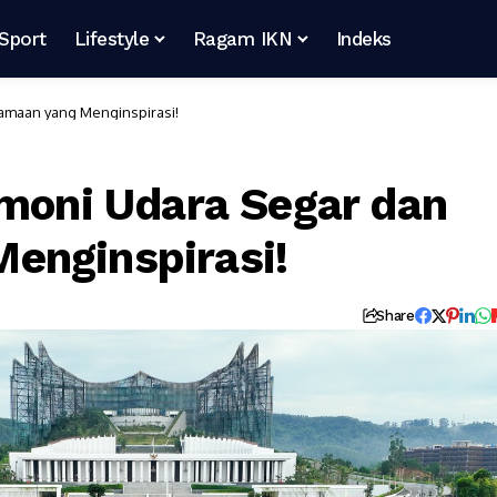
Sport
Lifestyle
Ragam IKN
Indeks
samaan yang Menginspirasi!
rmoni Udara Segar dan
enginspirasi!
Share