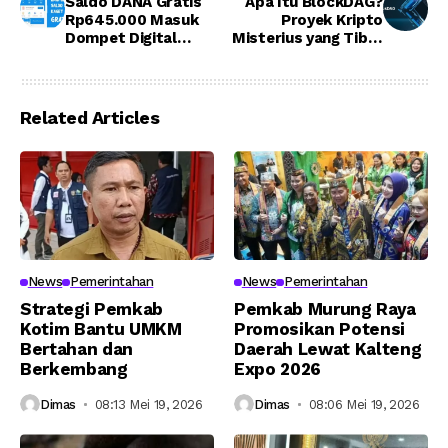
Saldo DANA Gratis
Apa Itu BlockDAG?
Rp645.000 Masuk
Proyek Kripto
Dompet Digital
Misterius yang Tiba-
Malam Ini! Begini
tiba Melejit 2.380%
Cara Klaimnya
di 2025, Pi Network
Tertinggal Jauh!
Related Articles
News
Pemerintahan
News
Pemerintahan
Strategi Pemkab
Pemkab Murung Raya
Kotim Bantu UMKM
Promosikan Potensi
Bertahan dan
Daerah Lewat Kalteng
Berkembang
Expo 2026
Dimas
08:13 Mei 19, 2026
Dimas
08:06 Mei 19, 2026