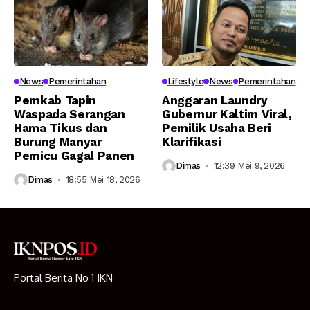
News
Pemerintahan
Lifestyle
News
Pemerintahan
Pemkab Tapin
Anggaran Laundry
Waspada Serangan
Gubernur Kaltim Viral,
Hama Tikus dan
Pemilik Usaha Beri
Burung Manyar
Klarifikasi
Pemicu Gagal Panen
Dimas
12:39 Mei 9, 2026
Dimas
18:55 Mei 18, 2026
Portal Berita No 1 IKN