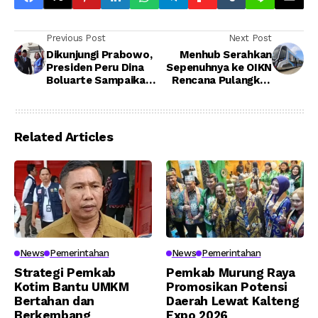
Previous Post
Next Post
Dikunjungi Prabowo,
Menhub Serahkan
Presiden Peru Dina
Sepenuhnya ke OIKN
Boluarte Sampaikan
Rencana Pulangkan
Harapan Ini Tentang
Kereta Tanpa Rel ke
IKN
China
Related Articles
News
Pemerintahan
News
Pemerintahan
Strategi Pemkab
Pemkab Murung Raya
Kotim Bantu UMKM
Promosikan Potensi
Bertahan dan
Daerah Lewat Kalteng
Berkembang
Expo 2026