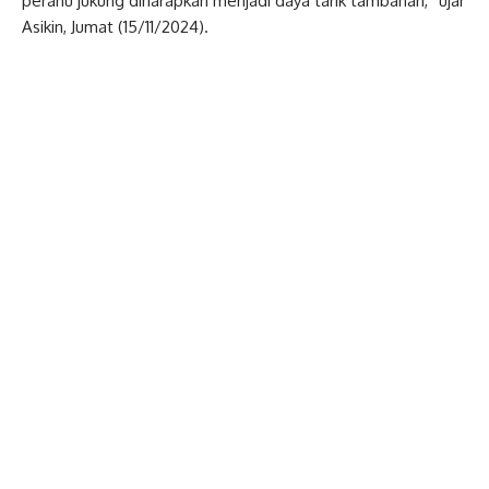
perahu jukung diharapkan menjadi daya tarik tambahan,” ujar
Asikin, Jumat (15/11/2024).