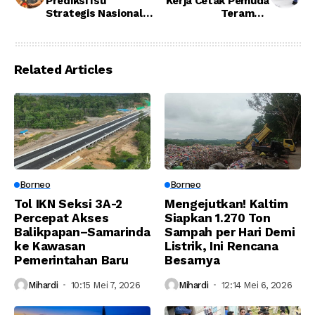
Prediksi Isu
Kerja Cetak Pemuda
Strategis Nasional
Terampil,
2025: Konflik Laut
Profesional, dan
China Selatan hingga
Kompetitif
IKN
Related Articles
Borneo
Borneo
Tol IKN Seksi 3A-2
Mengejutkan! Kaltim
Percepat Akses
Siapkan 1.270 Ton
Balikpapan–Samarinda
Sampah per Hari Demi
ke Kawasan
Listrik, Ini Rencana
Pemerintahan Baru
Besarnya
Mihardi
10:15 Mei 7, 2026
Mihardi
12:14 Mei 6, 2026