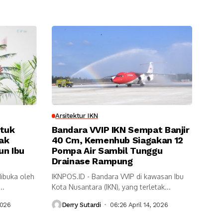
Arsitektur IKN
ntuk
Bandara VVIP IKN Sempat Banjir
ak
40 Cm, Kemenhub Siagakan 12
un Ibu
Pompa Air Sambil Tunggu
Drainase Rampung
dibuka oleh
IKNPOS.ID - Bandara VVIP di kawasan Ibu
..
Kota Nusantara (IKN), yang terletak...
2026
Derry Sutardi
06:26 April 14, 2026