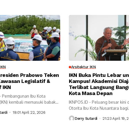
 IKN
Arsitektur IKN
Presiden Prabowo Teken
IKN Buka Pintu Lebar u
awasan Legislatif &
Kampus! Akademisi Diaj
f IKN
Terlibat Langsung Bang
Kota Masa Depan
- Pembangunan Ibu Kota
(IKN) kembali memasuki babak
IKNPOS.ID - Peluang besar kini 
esiden...
Otorita Ibu Kota Nusantara bagi.
tardi
19:01 April 22, 2026
Derry Sutardi
21:23 April 19, 