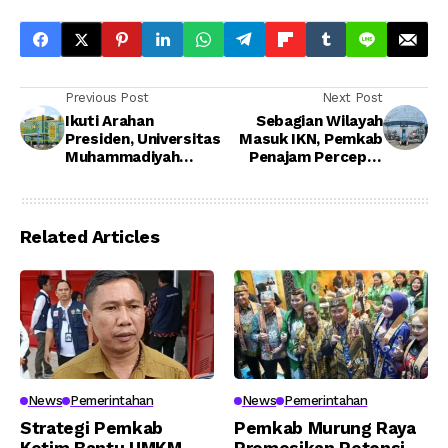
Previous Post
Next Post
Ikuti Arahan
Sebagian Wilayah
Presiden, Universitas
Masuk IKN, Pemkab
Muhammadiyah
Penajam Percepat
Palangkaraya Akan
Pembenahan Tapal
Buka Kampus di IKN
Batas Desa
Related Articles
News
Pemerintahan
News
Pemerintahan
Strategi Pemkab
Pemkab Murung Raya