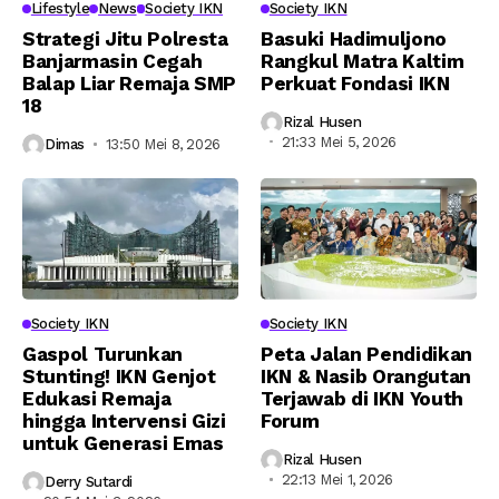
Lifestyle
News
Society IKN
Society IKN
Strategi Jitu Polresta
Basuki Hadimuljono
Banjarmasin Cegah
Rangkul Matra Kaltim
Balap Liar Remaja SMP
Perkuat Fondasi IKN
18
Rizal Husen
21:33 Mei 5, 2026
Dimas
13:50 Mei 8, 2026
Society IKN
Society IKN
Gaspol Turunkan
Peta Jalan Pendidikan
Stunting! IKN Genjot
IKN & Nasib Orangutan
Edukasi Remaja
Terjawab di IKN Youth
hingga Intervensi Gizi
Forum
untuk Generasi Emas
Rizal Husen
22:13 Mei 1, 2026
Derry Sutardi