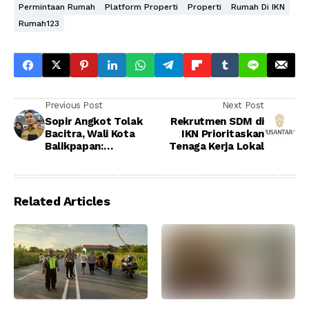
Permintaan Rumah
Platform Properti
Properti
Rumah Di IKN
Rumah123
Previous Post
Next Post
Sopir Angkot Tolak
Rekrutmen SDM di
Bacitra, Wali Kota
IKN Prioritaskan
Balikpapan:
Tenaga Kerja Lokal
Penopang IKN Harus
Miliki Transportasi
Memadai
Related Articles