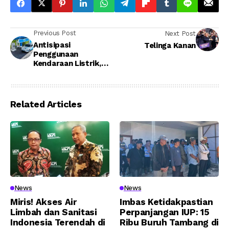
Previous Post
Next Post
Antisipasi
Telinga Kanan
Penggunaan
Kendaraan Listrik,
PLN Tambah Jumlah
SPKLU di Kalimantan
Related Articles
News
News
Miris! Akses Air
Imbas Ketidakpastian
Limbah dan Sanitasi
Perpanjangan IUP: 15
Indonesia Terendah di
Ribu Buruh Tambang di