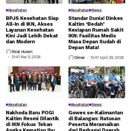
Kesehatan
Kesehatan
News
BPJS Kesehatan Siap
Standar Dunia! Dinkes
All-In di IKN, Akses
Kaltim ‘Bedah’
Layanan Kesehatan
Kesiapan Rumah Sakit
Kini Jadi Lebih Dekat
IKN: Fasilitas Medis
dan Modern
Masa Depan Sudah di
Depan Mata!
Rizal Husen
21:41 Mei 5, 2026
Dimas
13:47 April 29, 2026
Kesehatan
Kesehatan
News
Nakhoda Baru POGI
Gowes se-Kalimantan
Kaltim Resmi Dilantik
di Balangan: Ratusan
di IKN Fokus Tekan
Peserta Meramaikan
Angka Kematian Ibu
dari Berbagai Daerah