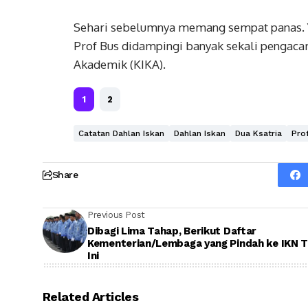
Sehari sebelumnya memang sempat panas. Yak
Prof Bus didampingi banyak sekali pengaca
Akademik (KIKA).
1
2
Catatan Dahlan Iskan
Dahlan Iskan
Dua Ksatria
Pro
Share
Previous Post
Dibagi Lima Tahap, Berikut Daftar
Kementerian/Lembaga yang Pindah ke IKN 
Ini
Related Articles