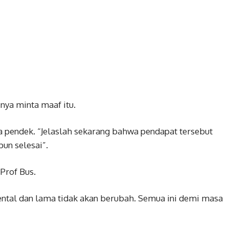
inya minta maaf itu.
uga pendek. “Jelaslah sekarang bahwa pendapat tersebut
pun selesai”.
Prof Bus.
ental dan lama tidak akan berubah. Semua ini demi masa