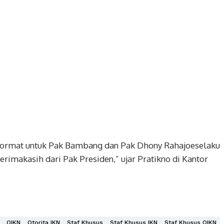
 hormat untuk Pak Bambang dan Pak Dhony Rahajoeselaku
terimakasih dari Pak Presiden,” ujar Pratikno di Kantor
OIKN
Otorita IKN
Staf Khusus
Staf Khusus IKN
Staf Khusus OIKN