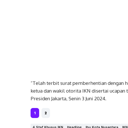
“Telah terbit surat pemberhentian dengan
ketua dan wakil otorita IKN disertai ucapan 
Presiden Jakarta, Senin 3 Juni 2024.
1
2
4 Staf Khusus IKN
Headline
Ibu Kota Nusantara
IKN