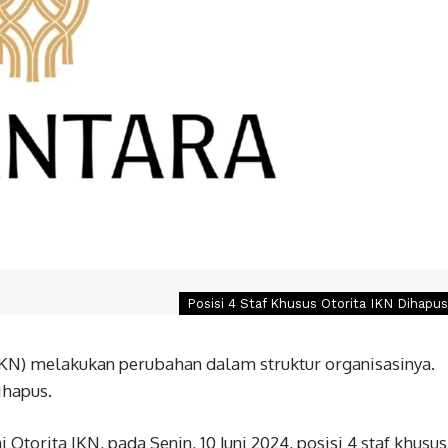
Posisi 4 Staf Khusus Otorita IKN Dihapus
IKN) melakukan perubahan dalam struktur organisasinya.
dihapus.
 Otorita IKN, pada Senin, 10 Juni 2024, posisi 4 staf khusus