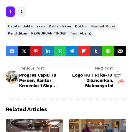
1
2
Catatan Dahlan Iskan
Dahlan Iskan
Doktor
Nasihat Murid
Pendidikan
PERGURUAN TINGGI
Tanri Abeng
Previous Post
Next Post
Progres Capai 78
Logo HUT RI ke-79
Persen, Kantor
Diluncurkan,
Kemenko 1 Siap
Maknanya Ini
Tampung Petugas
Upacara HUT ke-79
RI di IKN
Related Articles