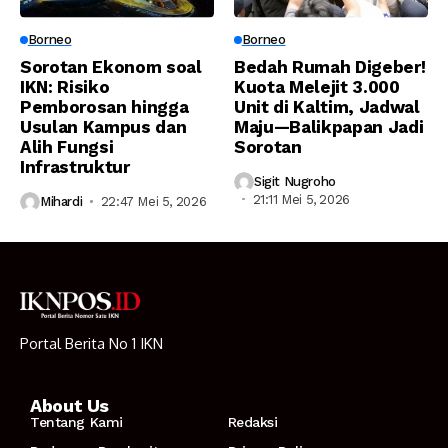
Borneo
Borneo
Sorotan Ekonom soal
Bedah Rumah Digeber!
IKN: Risiko
Kuota Melejit 3.000
Pemborosan hingga
Unit di Kaltim, Jadwal
Usulan Kampus dan
Maju—Balikpapan Jadi
Alih Fungsi
Sorotan
Infrastruktur
Sigit Nugroho
21:11 Mei 5, 2026
Mihardi
22:47 Mei 5, 2026
Portal Berita No 1 IKN
About Us
Tentang Kami
Redaksi