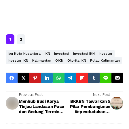
1
2
Ibu Kota Nusantara
IKN
Investasi
Investasi IKN
Investor
Investor IKN
Kalimantan
OIKN
Otorita IKN
Pulau Kalimantan
Previous Post
Next Post
Menhub Budi Karya
BKKBN Tawarkan 5
Tinjau Landasan Pacu
Pilar Pembangunan
dan Gedung Terminal
Kependudukan di
Nusantara Airport
Wilayah IKN